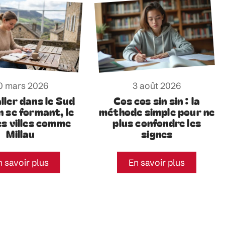
0 mars 2026
3 août 2026
ller dans le Sud
Cos cos sin sin : la
n se formant, le
méthode simple pour ne
es villes comme
plus confondre les
Millau
signes
n savoir plus
En savoir plus