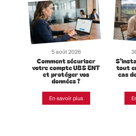
5 août 2026
3
Comment sécuriser
S’insta
votre compte UBS ENT
tout e
et protéger vos
cas d
données ?
En savoir plus
E