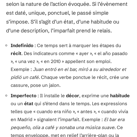
selon la nature de l’action évoquée. Si l’évènement
est daté, unique, ponctuel, le passé simple
s’impose. S’il s’agit d’un état, d’une habitude ou
d’une description, l’imparfait prend le relais.
Indefinido
: Ce temps sert à marquer les étapes du
récit
. Des indicateurs comme « ayer », « el año pasado
», « una vez », « en 2010 » appellent son emploi.
Exemple :
Juan entró en el bar, miró a su alrededor et
pidió un café.
Chaque verbe ponctue le récit, crée une
cassure, pose un jalon.
Imperfecto
: Il installe le
décor
, exprime une
habitude
ou un
état
qui s’étend dans le temps. Les expressions
telles que « cuando era niño », « antes », « cuando vivía
en Madrid » signalent l’imparfait. Exemple :
El bar era
pequeño, olía a café y sonaba una música suave.
Ce
temps enveloppe, met en relief l’arrière-plan ou la