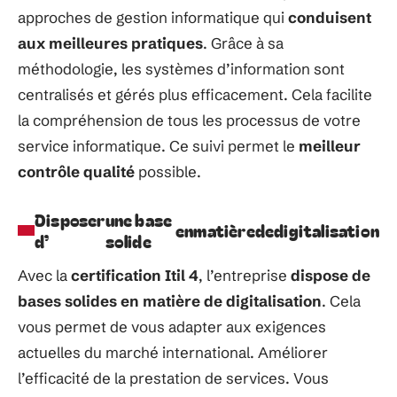
approches
de gestion
informatique
qui
conduisent
aux
meilleures pratiques
. Grâce à sa
méthodologie, les systèmes
d’information
sont
centralisés et gérés
plus
efficacement.
Cela
facilite
la
compréhension
de
tous
les
processus
de
votre
service
informatique.
Ce
suivi permet
le
meilleur
contrôle
qualité
possible.
Disposer
une base
en
matière
de
digitalisation
d’
solide
Avec
la
certification
Itil
4
,
l’entreprise
dispose
de
bases
solides
en
matière
de
digitalisation
.
Cela
vous
permet
de
vous
adapter
aux
exigences
actuelles
du
marché
international.
Améliorer
l’efficacité
de la
prestation
de
services.
Vous