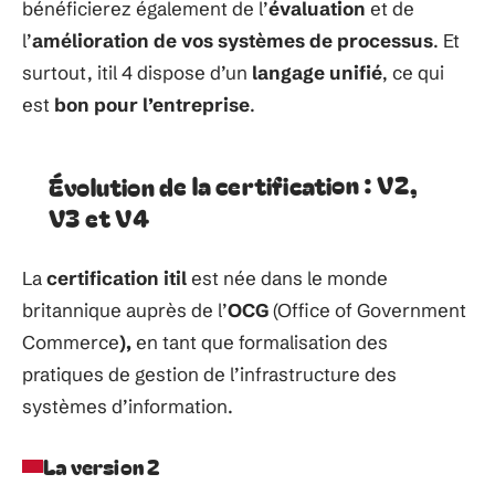
bénéficierez
également de
l’
évaluation
et de
l’
amélioration
de
vos
systèmes de processus
. Et
surtout,
itil
4
dispose
d’un
langage
unifié
,
ce qui
est
bon pour
l’entreprise
.
de la certification : V2,
Évolution
et V4
V3
La
certification
itil
est née
dans le monde
britannique
auprès
de
l’
OCG
(Office of Government
Commerce
),
en tant que formalisation
des
pratiques
de gestion
de
l’infrastructure
des
systèmes
d’information.
La version 2