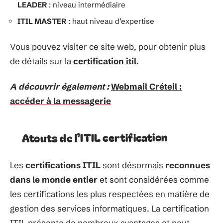
LEADER
: niveau intermédiaire
ITIL MASTER
: haut niveau d’expertise
Vous pouvez visiter ce site web, pour obtenir plus
de détails sur la
certification itil
.
A découvrir également :
Webmail Créteil :
accéder à la messagerie
Atouts de l’ITIL certification
Les
certifications ITIL
sont
désormais
reconnues
dans
le
monde
entier
et sont
considérées
comme
les certifications les plus
respectées
en
matière
de
gestion
des
services informatiques.
La
certification
ITIL
présente
de
nombreux
avantages
et peut