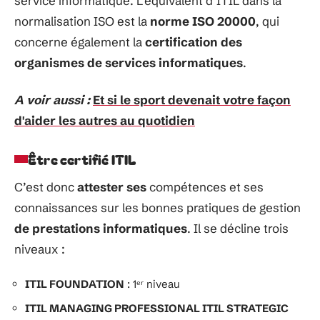
service informatique.
L’équivalent
d’ITIL
dans la
normalisation
ISO
est la
norme ISO 20000
, qui
concerne
également
la
certification
des
organismes
de services informatiques
.
A voir aussi :
Et si le sport devenait votre façon
d'aider les autres au quotidien
Être certifié ITIL
C’est donc
attester ses
compétences et ses
connaissances sur les bonnes pratiques de gestion
de prestations informatiques
. Il se décline trois
niveaux :
ITIL FOUNDATION
: 1ᵉʳ niveau
ITIL MANAGING PROFESSIONAL ITIL STRATEGIC