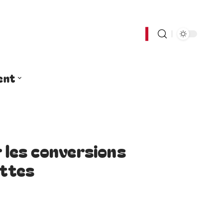
ent
r les conversions
ettes