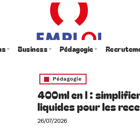
us
Business
Pédagogie
Recrutem
Pédagogie
400ml en l : simplifie
liquides pour les rec
26/07/2026